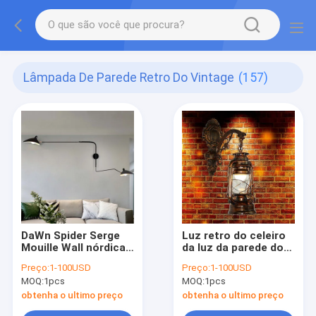
Lâmpada De Parede Retro Do Vintage
(157)
DaWn Spider Serge
Luz retro do celeiro
Mouille Wall nórdica
da luz da parede do
ilumina as lâmpadas
querosene da
Preço:
1-100USD
Preço:
1-100USD
de parede longas
lanterna do celeiro
MOQ:
1pcs
MOQ:
1pcs
giratórias do braço
da lâmpada de
do balanço de Polo
parede do diodo
obtenha o ultimo preço
obtenha o ultimo preço
(WH-VR-03)
emissor de luz do