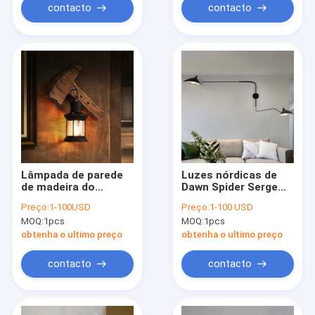
vintage (WH-VR-106)
contacto
contacto
Lâmpada de parede
Luzes nórdicas de
de madeira do
Dawn Spider Serge
vintage industrial
Mouille Wall para a
Preço:
1-100USD
Preço:
1-100 USD
criativo da luz do
decoração da barra
MOQ:
1pcs
MOQ:
1pcs
café da barra do
do estúdio (WH-VR-
restaurante (WH-VR-
03)
obtenha o ultimo preço
obtenha o ultimo preço
53)
contacto
contacto