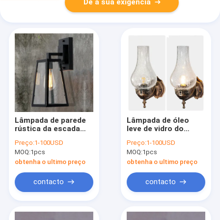
Dê a sua exigência
Lâmpada de parede
Lâmpada de óleo
rústica da escada
leve de vidro do
indursty retro do
estilo chinês E27 da
Preço:
1-100USD
Preço:
1-100USD
restaurante das
parede do metal do
MOQ:
1pcs
MOQ:
1pcs
luzes das lâmpadas
vintage com a
do sótão (WH-VR-29)
lâmpada de óleo do
obtenha o ultimo preço
obtenha o ultimo preço
vintage do abajur da
quebra (WH-VR-111)
contacto
contacto