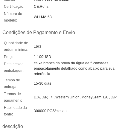
Certificação:
CE;Rohs
Número do
WH-MA-63
modelo:
Condições de Pagamento e Envio
Quantidade de
1pcs
ordem mínima:
Preço:
1-100USD
caixa branca da prova da água de 5 camadas.
Detalhes da
empacotamento detalhado como abaixo para sua
embalagem:
referência
Tempo de
15-30 dias
entrega:
Termos de
D/A, D/P, T/T, Western Union, MoneyGram, L/C, D/P
pagamento:
Habilidade da
300000 PCS/meses
fonte:
descrição