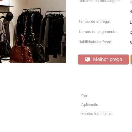
Detalhes da embalagem:
c
d
Tempo de entrega:
1
Termos de pagamento:
D
Habilidade da fonte:
3
Melhor preço
Cor:
Aplicação:
Fontes luminosas: