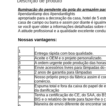
Descrição de produto
Iluminação do pendente da gota do armazém par
#pendantlamp dos #pendantlights
apropriado para a decoração da casa, hotel de 5 est
casa de campo ou barra e assim por diante é igual
se você quer obter a informações detalhadas sobre n
A atitude profissional e a qualidade excelente con
Nossas vantagens:
1
Entrega rápida com boa qualidade.
2
Aceite o OEM e o projeto personalizado.
3
A ordem urgente pode produção das horas 
4
Envie acessórios livres para lâmpadas do 
5
2 anos de garantia para lâmpadas
Nosso próprio preço da fábrica assim é c
6
comércio.
Espuma total e fora da caixa do papel de
7
da danificação
Tenha a certificação do CE, do SAA, do 
8
BIS e o relatório de teste para fazer-lhe o 
Maneira de envio diferente de encontrar se