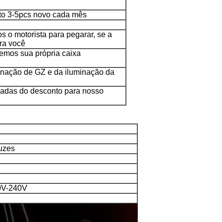
eto 3-5pcs novo cada mês
o motorista para pegarar, se a
ara você
emos sua própria caixa
minação de GZ e da iluminação da
adas do desconto para nosso
Deixe um recado
luzes
Ligaremos para você em breve!
0V-240V