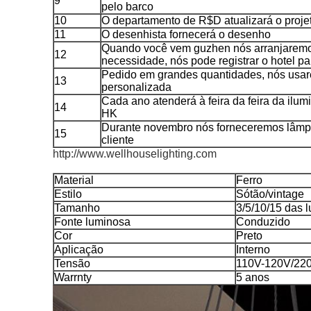
9
pelo barco
10
O departamento de R$D atualizará o proj
11
O desenhista fornecerá o desenho
Quando você vem guzhen nós arranjaremos 
12
necessidade, nós pode registrar o hotel p
Pedido em grandes quantidades, nós usar
13
personalizada
Cada ano atenderá à feira da feira da ilu
14
HK
Durante novembro nós forneceremos lâmp
15
cliente
http://www.wellhouselighting.com
Material
Ferro
Estilo
Sótão/vintage
Tamanho
3/5/10/15 das 
Fonte luminosa
Conduzido
Cor
Preto
Aplicação
Interno
Tensão
110V-120V/22
Warrnty
5 anos