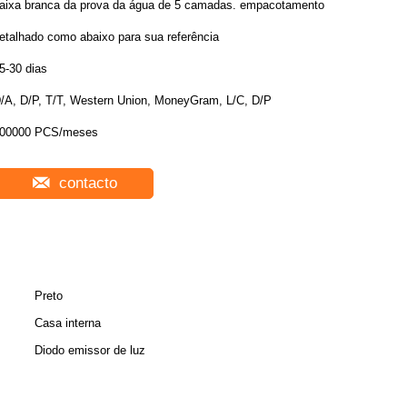
aixa branca da prova da água de 5 camadas. empacotamento
etalhado como abaixo para sua referência
5-30 dias
/A, D/P, T/T, Western Union, MoneyGram, L/C, D/P
00000 PCS/meses
contacto
Preto
Casa interna
Diodo emissor de luz