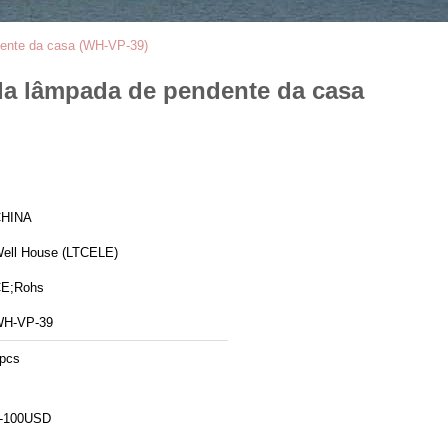
dente da casa (WH-VP-39)
da lâmpada de pendente da casa
HINA
ell House (LTCELE)
E;Rohs
H-VP-39
pcs
-100USD