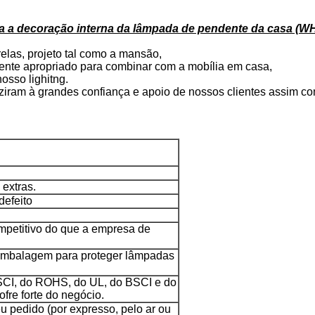
a a decoração interna da lâmpada de pendente da casa (W
relas, projeto tal como a mansão,
mente apropriado para combinar com a mobília em casa,
osso lighitng.
duziram à grandes confiança e apoio de nossos clientes assim c
extras.
defeito
ompetitivo do que a empresa de
 embalagem para proteger lâmpadas
BSCI, do ROHS, do UL, do BSCI e do
cofre forte do negócio.
u pedido (por expresso, pelo ar ou