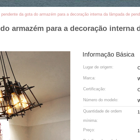
o pendente da gota do armazém para a decoração interna da lâmpada de pen
 do armazém para a decoração interna 
Informação Básica
Lugar de origem:
C
Marca:
W
Certificação:
C
Número do modelo:
W
Quantidade de ordem
1
mínima:
Preço:
1