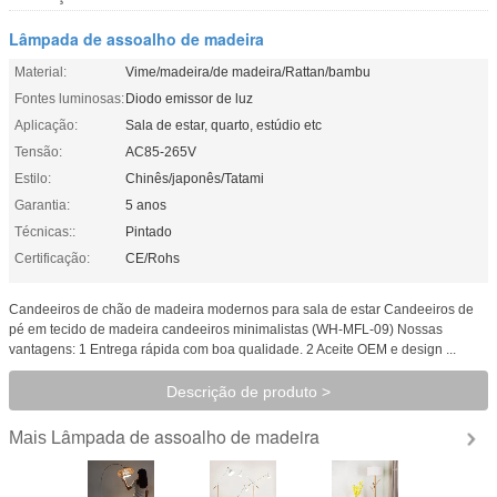
Lâmpada de assoalho de madeira
Material:
Vime/madeira/de madeira/Rattan/bambu
Fontes luminosas:
Diodo emissor de luz
Aplicação:
Sala de estar, quarto, estúdio etc
Tensão:
AC85-265V
Estilo:
Chinês/japonês/Tatami
Garantia:
5 anos
Técnicas::
Pintado
Certificação:
CE/Rohs
Candeeiros de chão de madeira modernos para sala de estar Candeeiros de
pé em tecido de madeira candeeiros minimalistas (WH-MFL-09) Nossas
vantagens: 1 Entrega rápida com boa qualidade. 2 Aceite OEM e design ...
Descrição de produto >
Lâmpada de assoalho de madeira
Mais