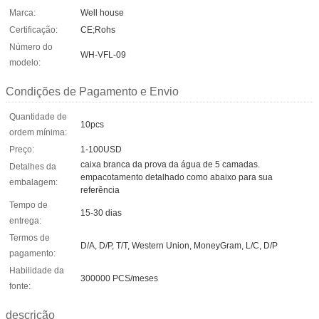
Marca:
Well house
Certificação:
CE;Rohs
Número do
WH-VFL-09
modelo:
Condições de Pagamento e Envio
Quantidade de
10pcs
ordem mínima:
Preço:
1-100USD
caixa branca da prova da água de 5 camadas.
Detalhes da
empacotamento detalhado como abaixo para sua
embalagem:
referência
Tempo de
15-30 dias
entrega:
Termos de
D/A, D/P, T/T, Western Union, MoneyGram, L/C, D/P
pagamento:
Habilidade da
300000 PCS/meses
fonte:
descrição