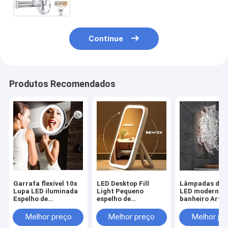
((WH-MR-82)
Continue
Produtos Recomendados
Garrafa flexível 10x
LED Desktop Fill
Lâmpadas de 
Lupa LED iluminada
Light Pequeno
LED modernas
Espelho de
espelho de
banheiro Arte 
maquiagem com
maquiagem com luz
d'água com luz
lâmpada ((WH-MR-
parede espelh
Melhor preço
Melhor preço
Melhor pr
110)
(WH-MR-108)