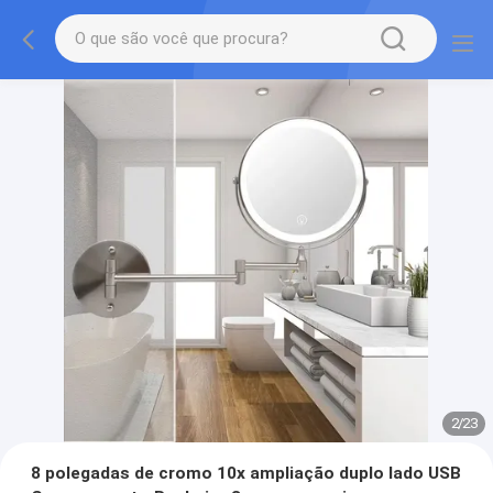
2
/
23
8 polegadas de cromo 10x ampliação duplo lado USB