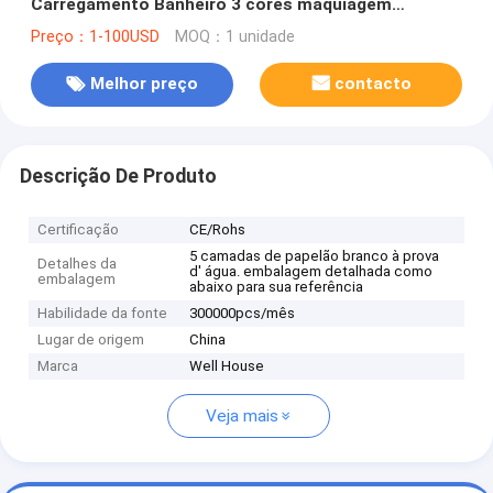
Carregamento Banheiro 3 cores maquiagem
Lâmpada de espelho ((WH-MR-82)
Preço：1-100USD
MOQ：1 unidade
Melhor preço
contacto
Descrição De Produto
Certificação
CE/Rohs
5 camadas de papelão branco à prova
Detalhes da
d' água. embalagem detalhada como
embalagem
abaixo para sua referência
Habilidade da fonte
300000pcs/mês
Lugar de origem
China
Marca
Well House
Veja mais