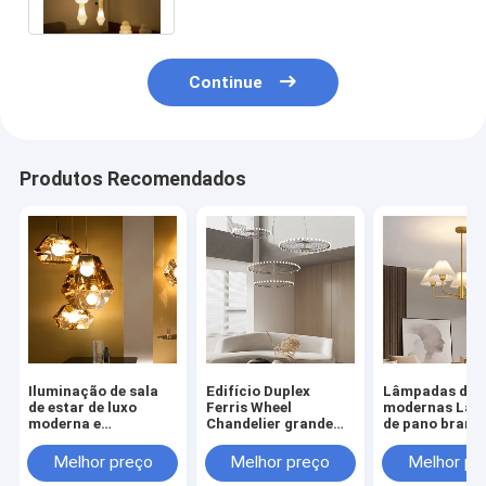
Continue
Produtos Recomendados
Iluminação de sala
Edifício Duplex
Lâmpadas de 
de estar de luxo
Ferris Wheel
modernas Lâm
moderna e
Chandelier grande
de pano branc
minimalista.
Creative Industrial
Lâmpadas de 
Ring Pendant Light
Lâmpadas ((W
Melhor preço
Melhor preço
Melhor pr
((WH-AP-588)
581)