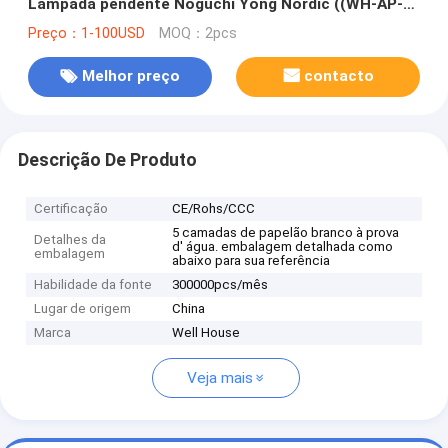
Lâmpada pendente Noguchi Yong Nordic ((WH-AP-
599)
Preço：1-100USD
MOQ：2pcs
Melhor preço
contacto
Descrição De Produto
Certificação
CE/Rohs/CCC
5 camadas de papelão branco à prova
Detalhes da
d' água. embalagem detalhada como
embalagem
abaixo para sua referência
Habilidade da fonte
300000pcs/mês
Lugar de origem
China
Marca
Well House
Veja mais