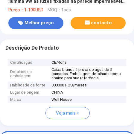
ilumina 9W as luzes fixadas na parede impermeáveis
do espelho do candelabro de parede das lâmpadas
Preço：1-100USD
MOQ：1pcs
de parede do banheiro da C.A. 100V-240V (WH-MR-
40)
Melhor preço
contacto
Descrição De Produto
Certificação
CE/Rohs
Caixa branca à prova de água de 5
Detalhes da
camadas. Embalagem detalhada como
embalagem
abaixo para sua referência
Habilidade da fonte
300000 PCS/meses
Lugar de origem
CHINA
Marca
Well House
Veja mais