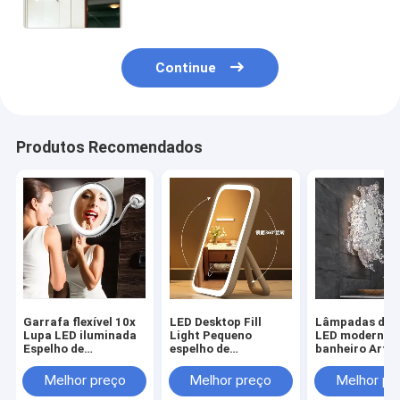
das lâmpadas de parede do
banheiro da C.A. 100V-240V (WH-
MR-40)
Continue
Produtos Recomendados
Garrafa flexível 10x
LED Desktop Fill
Lâmpadas de 
Lupa LED iluminada
Light Pequeno
LED modernas
Espelho de
espelho de
banheiro Arte 
maquiagem com
maquiagem com luz
d'água com luz
lâmpada ((WH-MR-
parede espelh
Melhor preço
Melhor preço
Melhor pr
110)
(WH-MR-108)