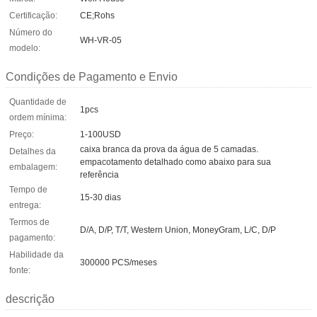
Certificação:
CE;Rohs
Número do
WH-VR-05
modelo:
Condições de Pagamento e Envio
Quantidade de
1pcs
ordem mínima:
Preço:
1-100USD
caixa branca da prova da água de 5 camadas.
Detalhes da
empacotamento detalhado como abaixo para sua
embalagem:
referência
Tempo de
15-30 dias
entrega:
Termos de
D/A, D/P, T/T, Western Union, MoneyGram, L/C, D/P
pagamento:
Habilidade da
300000 PCS/meses
fonte:
descrição