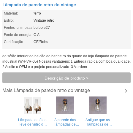
Lâmpada de parede retro do vintage
Material:
ferro
Estilo:
Vintage retro
Fontes luminosas:
bulbo e27
Fonte de energia:
C.A.
Certificação:
CE/Rohs
do sótão interior do balcão do banheiro do quarto da loja lâmpada de parede
industrial (WH-VR-05) Nossas vantagens: 1 Entrega rápida com boa qualidade.
2 Aceite o OEM e o projeto personalizado. 3 A ordem ...
Descrição de produto >
Lâmpada de parede retro do vintage
Mais
Lâmpada de óleo
A parede das
Antigue que as
leve de vidro do
lâmpadas de
lâmpadas de
estilo chinês E27
parede
parede de vidro