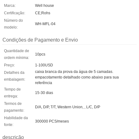
Marca:
Well house
Certificação:
CE;Rohs
Número do
WH-MFL-04
modelo:
Condições de Pagamento e Envio
Quantidade de
10pcs
ordem mínima:
Preço:
1-100USD
caixa branca da prova da água de 5 camadas.
Detalhes da
empacotamento detalhado como abaixo para sua
embalagem:
referência
Tempo de
15-30 dias
entrega:
Termos de
D/A, D/P, T/T, Western Union, , L/C, D/P
pagamento:
Habilidade da
300000 PCS/meses
fonte:
descrição