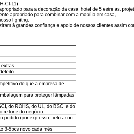
H-CI-11)
apropriado para a decoração da casa, hotel de 5 estrelas, proje
mente apropriado para combinar com a mobília em casa,
osso lighitng.
duziram à grandes confiança e apoio de nossos clientes assim c
extras.
defeito
ompetitivo do que a empresa de
 embalagem para proteger lâmpadas
BSCI, do ROHS, do UL, do BSCI e do
cofre forte do negócio.
u pedido (por expresso, pelo ar ou
eto 3-5pcs novo cada mês