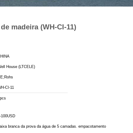
 de madeira (WH-CI-11)
HINA
ell House (LTCELE)
E;Rohs
H-CI-11
pcs
-100USD
aixa branca da prova da água de 5 camadas. empacotamento