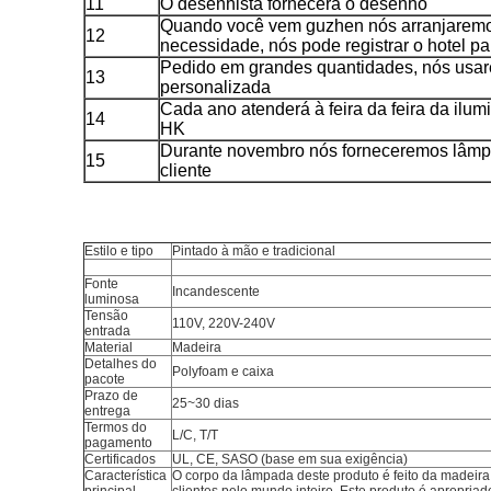
11
O desenhista fornecerá o desenho
Quando você vem guzhen nós arranjaremos 
12
necessidade, nós pode registrar o hotel p
Pedido em grandes quantidades, nós usar
13
personalizada
Cada ano atenderá à feira da feira da ilu
14
HK
Durante novembro nós forneceremos lâmp
15
cliente
Estilo e tipo
Pintado à mão e tradicional
Fonte
Incandescente
luminosa
Tensão
110V, 220V-240V
entrada
Material
Madeira
Detalhes do
Polyfoam e caixa
pacote
Prazo de
25~30 dias
entrega
Termos do
L/C, T/T
pagamento
Certificados
UL, CE, SASO (base em sua exigência)
Característica
O corpo da lâmpada deste produto é feito da madeira