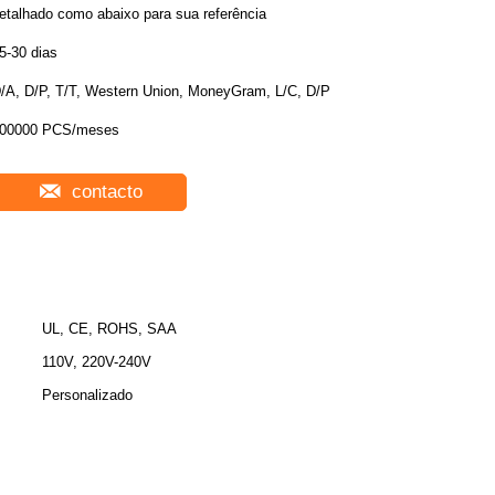
etalhado como abaixo para sua referência
5-30 dias
/A, D/P, T/T, Western Union, MoneyGram, L/C, D/P
00000 PCS/meses
contacto
UL, CE, ROHS, SAA
110V, 220V-240V
Personalizado