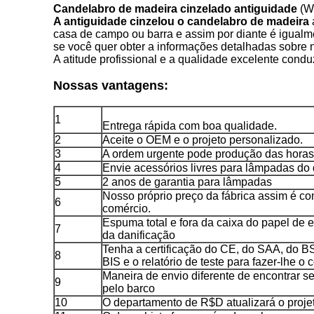
Candelabro de madeira cinzelado antiguidade
(W
A antiguidade cinzelou o candelabro de madeira
casa de campo ou barra e assim por diante é igual
se você quer obter a informações detalhadas sobre n
A atitude profissional e a qualidade excelente con
Nossas vantagens:
1
Entrega rápida com boa qualidade.
2
Aceite o OEM e o projeto personalizado.
3
A ordem urgente pode produção das horas 
4
Envie acessórios livres para lâmpadas do 
5
2 anos de garantia para lâmpadas
Nosso próprio preço da fábrica assim é c
6
comércio.
Espuma total e fora da caixa do papel de
7
da danificação
Tenha a certificação do CE, do SAA, do 
8
BIS e o relatório de teste para fazer-lhe o 
Maneira de envio diferente de encontrar se
9
pelo barco
10
O departamento de R$D atualizará o proj