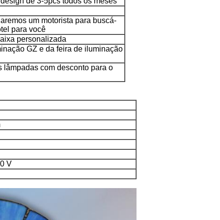
 design de 3-5pcs todos os meses
iaremos um motorista para buscá-
tel para você
aixa personalizada
minação GZ e da feira de iluminação
s lâmpadas com desconto para o
m
40 V