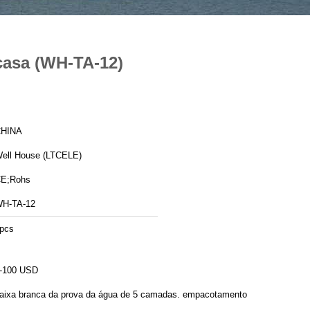
 casa (WH-TA-12)
HINA
ell House (LTCELE)
E;Rohs
H-TA-12
pcs
-100 USD
aixa branca da prova da água de 5 camadas. empacotamento