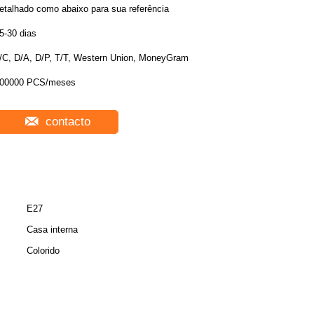
etalhado como abaixo para sua referência
5-30 dias
/C, D/A, D/P, T/T, Western Union, MoneyGram
00000 PCS/meses
contacto
E27
Casa interna
Colorido