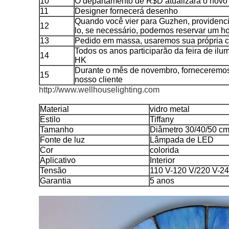
10
O departamento de R$D atualizará o novo
11
Designer fornecerá desenho
Quando você vier para Guzhen, providenc
12
lo, se necessário, podemos reservar um ho
13
Pedido em massa, usaremos sua própria c
Todos os anos participarão da feira de ilu
14
HK
Durante o mês de novembro, forneceremo
15
nosso cliente
http://www.wellhouselighting.com
Material
vidro metal
Estilo
Tiffany
Tamanho
Diâmetro 30/40/50 c
Fonte de luz
Lâmpada de LED
Cor
colorida
Aplicativo
Interior
Tensão
110 V-120 V/220 V-2
Garantia
5 anos