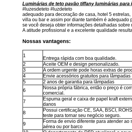
Luminárias de teto pavão tiffany luminárias para
#luzesdeteto #luzdeteto
adequado para decoração de casa, hotel 5 estrelas,
villa ou bar e assim por diante também é adequado
se você deseja obter informações detalhadas sobre 
A atitude profissional e a excelente qualidade resu
Nossas vantagens:
1
Entrega rápida com boa qualidade.
2
Aceite OEM e design personalizado.
3
A ordem urgente pode horas extras de pro
4
Envie acessórios gratuitos para lâmpadas 
5
2 anos de garantia para lâmpadas
Nossa própria fábrica, então o preço é co
6
comercial.
Espuma geral e caixa de papel kraft exter
7
danos
Possui certificação CE, SAA, BSCI, ROHS,
8
teste para tornar seu negócio seguro.
Forma de envio diferente para atender ao 
9
aérea ou por barco