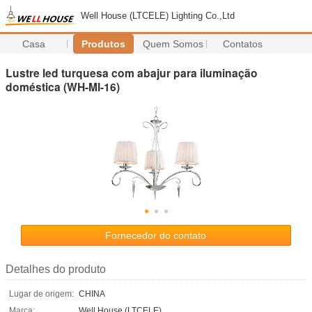
Well House (LTCELE) Lighting Co.,Ltd
Casa
Produtos
Quem Somos
Contatos
Lustre led turquesa com abajur para iluminação
doméstica (WH-MI-16)
Fornecedor do contato
Detalhes do produto
Lugar de origem:
CHINA
Marca:
Well House (LTCELE)