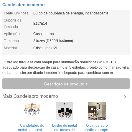
Candelabro moderno
Fonte luminosa::
Bulbo de poupança de energia, incandescente
Suporte da
E12/E14
lâmpada::
Aplicação:
Casa interna
Tamanho:
3 luzes (D630*H440mm)
Material:
Cristal Iron+K9
Lustre led turquesa com abajur para iluminação doméstica (WH-MI-16)
adequado para decoração de casa, hotel 5 estrelas, projeto como mansão,villa
ou bar e assim por diante também é adequado para combinar com m...
Descrição de produto >
Candelabro moderno
Mais
Candelabro do
Lustre de metal
O candelabro
metal com cristais
em frasco de
nórdico europeu