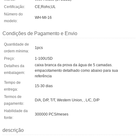
Certificação:
CE;Rohs;UL
Número do
WH-MI-16
modelo:
Condições de Pagamento e Envio
Quantidade de
1pcs
ordem mínima:
Preço:
1-100USD
caixa branca da prova da água de 5 camadas.
Detalhes da
empacotamento detalhado como abaixo para sua
embalagem:
referência
Tempo de
15-30 dias
entrega:
Termos de
D/A, D/P, T/T, Western Union, , L/C, D/P
pagamento:
Habilidade da
300000 PCS/meses
fonte:
descrição