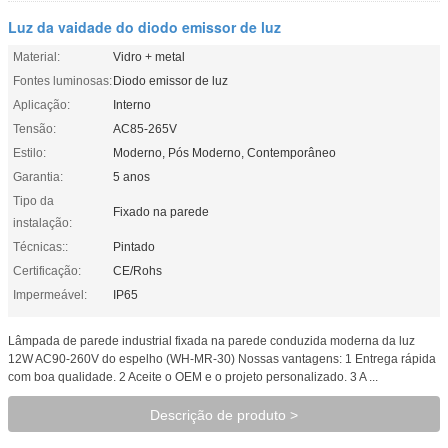
Luz da vaidade do diodo emissor de luz
Material:
Vidro + metal
Fontes luminosas:
Diodo emissor de luz
Aplicação:
Interno
Tensão:
AC85-265V
Estilo:
Moderno, Pós Moderno, Contemporâneo
Garantia:
5 anos
Tipo da
Fixado na parede
instalação:
Técnicas::
Pintado
Certificação:
CE/Rohs
Impermeável:
IP65
Lâmpada de parede industrial fixada na parede conduzida moderna da luz
12W AC90-260V do espelho (WH-MR-30) Nossas vantagens: 1 Entrega rápida
com boa qualidade. 2 Aceite o OEM e o projeto personalizado. 3 A ...
Descrição de produto >