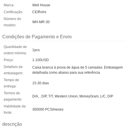
Marca:
Well House
Certificação:
CE/Rohs
Número do
WH-MR-30
modelo:
Condições de Pagamento e Envio
Quantidade de
1pcs
ordem mínima:
Preço:
1-100USD
Detalhes da
Caixa branca à prova de água de 5 camadas. Embalagem
detalhada como abaixo para sua referência
embalagem:
Tempo de
15-30 dias
entrega:
Termos de
D/A, , D/P, T/T, Western Union, MoneyGram, L/C, D/P
pagamento:
Habilidade da
300000 PCS/meses
fonte:
descrição